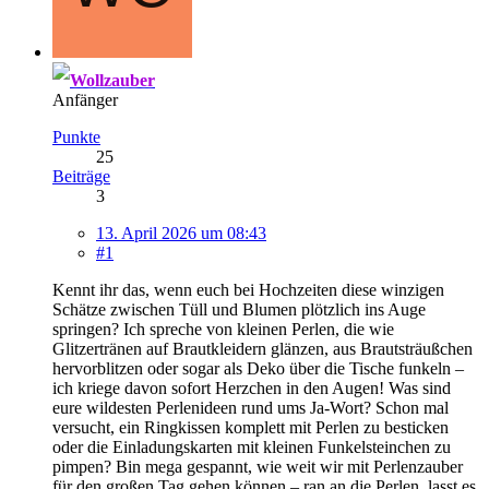
Wollzauber
Anfänger
Punkte
25
Beiträge
3
13. April 2026 um 08:43
#1
Kennt ihr das, wenn euch bei Hochzeiten diese winzigen
Schätze zwischen Tüll und Blumen plötzlich ins Auge
springen? Ich spreche von kleinen Perlen, die wie
Glitzertränen auf Brautkleidern glänzen, aus Brautsträußchen
hervorblitzen oder sogar als Deko über die Tische funkeln –
ich kriege davon sofort Herzchen in den Augen! Was sind
eure wildesten Perlenideen rund ums Ja-Wort? Schon mal
versucht, ein Ringkissen komplett mit Perlen zu besticken
oder die Einladungskarten mit kleinen Funkelsteinchen zu
pimpen? Bin mega gespannt, wie weit wir mit Perlenzauber
für den großen Tag gehen können – ran an die Perlen, lasst es