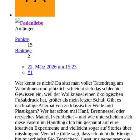
Fadenliebe
Anfänger
Punkte
15
Beiträge
2
22. März 2026 um 15:23
#1
Wer kennt es nicht? Da sitzt man voller Tatendrang am
Webrahmen und plötzlich schleicht sich das schlechte
Gewissen ein, weil der Wollknäuel einen ökologischen
Fußabdruck hat, größer als mein letzter Schal! Gibt es
nachhaltige Alternativen zu klassischer Wolle und
Plastikgarn? Wer hat schon mal Hanf, Brennnessel oder
recyceltes Material verarbeitet – und wie unterscheiden sich
diese Fasern im Handling? Ich bin gespannt auf eure
kreativen Experimente und vielleicht sogar auf Stories über
misslungene Versuche (bitte sagt, dass ich nicht die Einzige
bin mit schiefen Bio-Teppichen). Lasst uns gemeinsam die